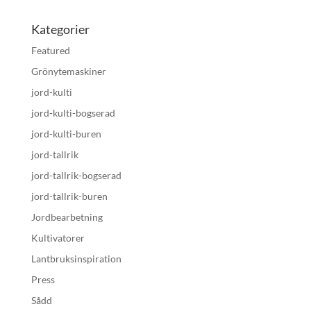
Kategorier
Featured
Grönytemaskiner
jord-kulti
jord-kulti-bogserad
jord-kulti-buren
jord-tallrik
jord-tallrik-bogserad
jord-tallrik-buren
Jordbearbetning
Kultivatorer
Lantbruksinspiration
Press
Sådd