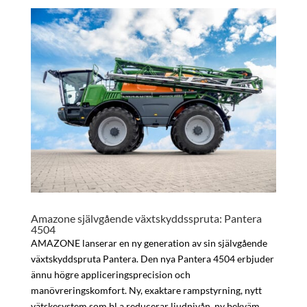
Amazone självgående växtskyddsspruta: Pantera
4504
AMAZONE lanserar en ny generation av sin självgående
växtskyddspruta Pantera. Den nya Pantera 4504 erbjuder
ännu högre appliceringsprecision och
manövreringskomfort. Ny, exaktare rampstyrning, nytt
vätskesystem som bl a reducerar ljudnivån, ny bekväm...