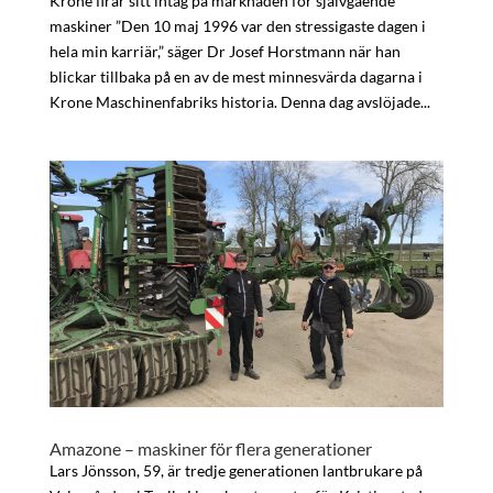
Krone firar sitt intåg på marknaden för självgående
maskiner ”Den 10 maj 1996 var den stressigaste dagen i
hela min karriär,” säger Dr Josef Horstmann när han
blickar tillbaka på en av de mest minnesvärda dagarna i
Krone Maschinenfabriks historia. Denna dag avslöjade...
Amazone – maskiner för flera generationer
Lars Jönsson, 59, är tredje generationen lantbrukare på