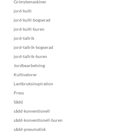
Grönytemaskiner
jord-kulti
jord-kulti-bogserad
jord-kulti-buren
jord-tallrik
jord-tallrik-bogserad
jord-tallrik-buren
Jordbearbetning
Kultivatorer
Lantbruksinspiration
Press
Sådd
sådd-konventionell
sådd-konventionell-buren
sådd-pneumatisk