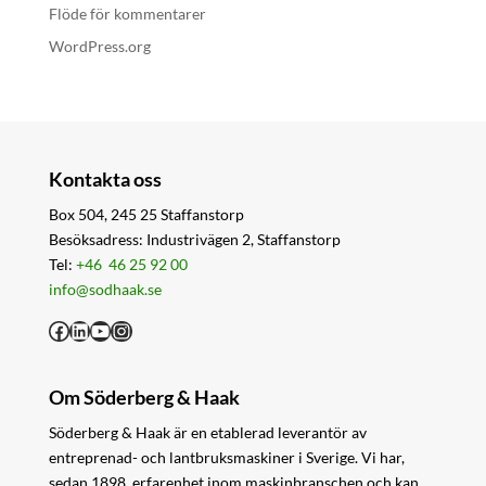
Flöde för kommentarer
WordPress.org
Kontakta oss
Box 504, 245 25 Staffanstorp
Besöksadress: Industrivägen 2, Staffanstorp
Tel:
+46 46 25 92 00
info@sodhaak.se
Facebook
LinkedIn
YouTube
Instagram
Om Söderberg & Haak
Söderberg & Haak är en etablerad leverantör av
entreprenad- och lantbruksmaskiner i Sverige. Vi har,
sedan 1898, erfarenhet inom maskinbranschen och kan