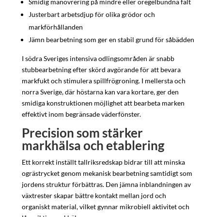
Smidig manövrering på mindre eller oregelbundna fält
Justerbart arbetsdjup för olika grödor och
markförhållanden
Jämn bearbetning som ger en stabil grund för såbädden
I södra Sveriges intensiva odlingsområden är snabb
stubbearbetning efter skörd avgörande för att bevara
markfukt och stimulera spillfrögroning. I mellersta och
norra Sverige, där höstarna kan vara kortare, ger den
smidiga konstruktionen möjlighet att bearbeta marken
effektivt inom begränsade väderfönster.
Precision som stärker
markhälsa och etablering
Ett korrekt inställt tallriksredskap bidrar till att minska
ogrästrycket genom mekanisk bearbetning samtidigt som
jordens struktur förbättras. Den jämna inblandningen av
växtrester skapar bättre kontakt mellan jord och
organiskt material, vilket gynnar mikrobiell aktivitet och