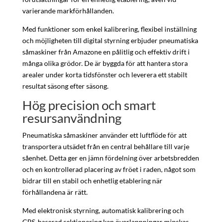
varierande markförhållanden.
Med funktioner som enkel kalibrering, flexibel inställning
och möjligheten till digital styrning erbjuder pneumatiska
såmaskiner från Amazone en pålitlig och effektiv drift i
många olika grödor. De är byggda för att hantera stora
arealer under korta tidsfönster och leverera ett stabilt
resultat säsong efter säsong.
Hög precision och smart
resursanvändning
Pneumatiska såmaskiner använder ett luftflöde för att
transportera utsädet från en central behållare till varje
såenhet. Detta ger en jämn fördelning över arbetsbredden
och en kontrollerad placering av fröet i raden, något som
bidrar till en stabil och enhetlig etablering när
förhållandena är rätt.
Med elektronisk styrning, automatisk kalibrering och
GPS-baserad sektionering kan överlappningar minskas