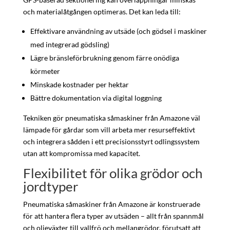
och materialåtgången optimeras. Det kan leda till:
Effektivare användning av utsäde (och gödsel i maskiner
med integrerad gödsling)
Lägre bränsleförbrukning genom färre onödiga
körmeter
Minskade kostnader per hektar
Bättre dokumentation via digital loggning
Tekniken gör pneumatiska såmaskiner från Amazone väl
lämpade för gårdar som vill arbeta mer resurseffektivt
och integrera sådden i ett precisionsstyrt odlingssystem
utan att kompromissa med kapacitet.
Flexibilitet för olika grödor och
jordtyper
Pneumatiska såmaskiner från Amazone är konstruerade
för att hantera flera typer av utsäden – allt från spannmål
och oljeväxter till vallfrö och mellangrödor, förutsatt att