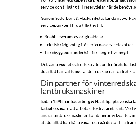
service och tillgång till reservdelar när de behövs
Genom Söderberg & Haaks rikstäckande nätverk av 
servicepunkter får du tillgång till:
Snabb leverans av originaldelar
Teknisk rådgivning från erfarna servicetekniker
Förebyggande underhåll för längre livslängd
Det ger trygghet och effektivitet under årets kalla
du alltid har väl fungerande redskap när vädret krä
Din partner för vinterredsk
lantbruksmaskiner
Sedan 1898 har Söderberg & Haak hjälpt svenska l
fastighetsägare att arbeta effektivt året runt. Med
andra lantbruksmaskiner kombinerar vi kvalitet, in
att du alltid kan hålla vägar och gårdsytor fria från 