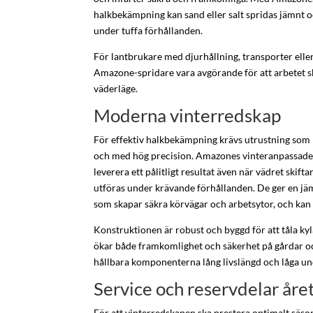
halkbekämpning kan sand eller salt spridas jämnt
under tuffa förhållanden.
För lantbrukare med djurhållning, transporter eller
Amazone-spridare vara avgörande för att arbetet sk
väderläge.
Moderna vinterredskap
För effektiv halkbekämpning krävs utrustning som k
och med hög precision. Amazones vinteranpassade s
leverera ett pålitligt resultat även när vädret skif
utföras under krävande förhållanden. De ger en jä
som skapar säkra körvägar och arbetsytor, och kan 
Konstruktionen är robust och byggd för att tåla kyla,
ökar både framkomlighet och säkerhet på gårdar och
hållbara komponenterna lång livslängd och låga un
Service och reservdelar åre
För att vinterredskapen ska prestera optimalt säso