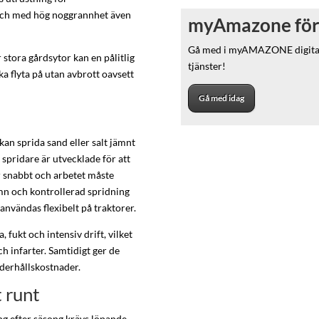
 och med hög noggrannhet även
myAmazone för
Gå med i myAMAZONE digitala
 stora gårdsytor kan en pålitlig
tjänster!
a flyta på utan avbrott oavsett
Gå med idag
an sprida sand eller salt jämnt
pridare är utvecklade för att
tar snabbt och arbetet måste
mn och kontrollerad spridning
användas flexibelt på traktorer.
 fukt och intensiv drift, vilket
 infarter. Samtidigt ger de
derhållskostnader.
t runt
ng efter säsong krävs löpande