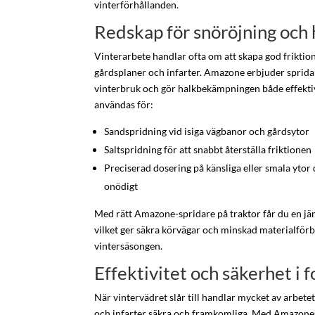
vinterförhållanden.
Redskap för snöröjning oc
Vinterarbete handlar ofta om att skapa god friktion
gårdsplaner och infarter. Amazone erbjuder sprida
vinterbruk och gör halkbekämpningen både effekti
användas för:
Sandspridning vid isiga vägbanor och gårdsytor
Saltspridning för att snabbt återställa friktionen
Preciserad dosering på känsliga eller smala ytor
onödigt
Med rätt Amazone-spridare på traktor får du en jä
vilket ger säkra körvägar och minskad materialför
vintersäsongen.
Effektivitet och säkerhet i 
När vintervädret slår till handlar mycket av arbetet
och infarter säkra och framkomliga. Med Amazones