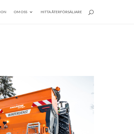
ION
OM OSS
HITTA ÅTERFÖRSÄLJARE