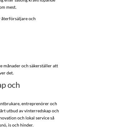
 som mest.
återförsäljare och
ste månader och säkerställer att
ver det.
ap och
antbrukare, entreprenörer och
 vårt utbud av vinterredskap och
novation och lokal service så
snö, is och hinder.