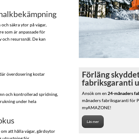
h halkbekämpning
 och säkra ytor på vägar,
re som är anpassade för
v och resurssnål. De kan
Förläng skyddet
 där överdosering kostar
fabriksgaranti 
Ansök om en
24-månaders fabr
mn och kontrollerad spridning,
månaders fabriksgaranti för 
brukning under hela
myAMAZONE!
fokus
Läs mer
 om att hålla vägar, gårdsytor
 utrustning för