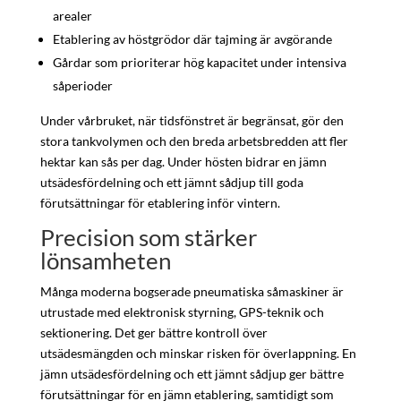
arealer
Etablering av höstgrödor där tajming är avgörande
Gårdar som prioriterar hög kapacitet under intensiva
såperioder
Under vårbruket, när tidsfönstret är begränsat, gör den
stora tankvolymen och den breda arbetsbredden att fler
hektar kan sås per dag. Under hösten bidrar en jämn
utsädesfördelning och ett jämnt sådjup till goda
förutsättningar för etablering inför vintern.
Precision som stärker
lönsamheten
Många moderna bogserade pneumatiska såmaskiner är
utrustade med elektronisk styrning, GPS-teknik och
sektionering. Det ger bättre kontroll över
utsädesmängden och minskar risken för överlappning. En
jämn utsädesfördelning och ett jämnt sådjup ger bättre
förutsättningar för en jämn etablering, samtidigt som