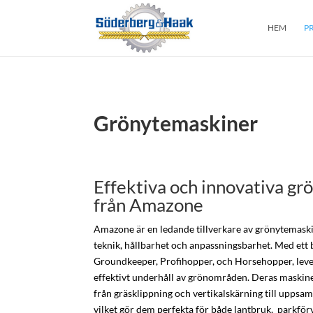
HEM
P
Grönytemaskiner
Effektiva och innovativa g
från Amazone
Amazone är en ledande tillverkare av grönytemaski
teknik, hållbarhet och anpassningsbarhet. Med ett
Groundkeeper, Profihopper, och Horsehopper, lev
effektivt underhåll av grönområden. Deras maskiner 
från gräsklippning och vertikalskärning till uppsaml
vilket gör dem perfekta för både lantbruk, parkfö