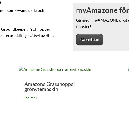
t.
myAmazone för
oner som 0-vändradie och
Gå med i myAMAZONE digitala
tjänster!
 Groundkeeper, Profihopper
nterar pålitlig skötsel av dina
Gå med idag
Amazone Grasshopper
grönytemaskin
läs mer