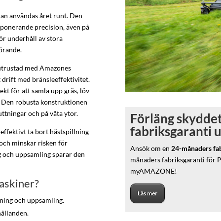
kan användas året runt. Den
mponerande precision, även på
ör underhåll av stora
örande.
 utrustad med Amazones
drift med bränsleeffektivitet.
t för att samla upp gräs, löv
. Den robusta konstruktionen
sluttningar och på våta ytor.
Förläng skyddet
fabriksgaranti 
effektivt ta bort hästspillning
 och minskar risken för
Ansök om en
24-månaders fabr
g och uppsamling sparar den
månaders fabriksgaranti för 
myAMAZONE!
askiner?
Läs mer
rning och uppsamling.
hållanden.