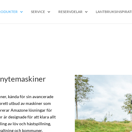
RODUKTER
SERVICE
RESERVDELAR
LANTBRUKSINSPIRAT
rönytemaskiner
ner, kända för sin avancerade
 brett utbud av maskiner som
ererar Amazone lösningar för
är designade för att klara allt
ing av löv och hästspillning,
rvaltning och kommuner.