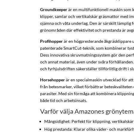
Groundkeeper
är en multifunktionell maskin som 
klipper, samlar och vertikalskär gräsmattor med i
ojämna och våta underlag. Den är särskilt lämplig f
grönområden där effektivitet och prestanda är avg
Profihopper
är en högpresterande åkgräsklippare
patenterade SmartCut-teknik, som kombinerar tyst 
Dess innovativa skruvmatningssystem gör den perfek
och annat material, även under svåra förhållanden
och fyrhjulsdriften säkerställer tillförlitlig drift i 
Horsehopper
är en specialmaskin utvecklad för att 
från betesmarker, vilket förbättrar beteskvaliteten
parasiter. Med sin förmåga att kombinera klippnin
både tid och arbetsinsats.
Varför välja Amazones grönytem
Mångsidighet: Perfekt för klippning, vertikalskä
Hög prestanda: Klarar olika väder- och markför