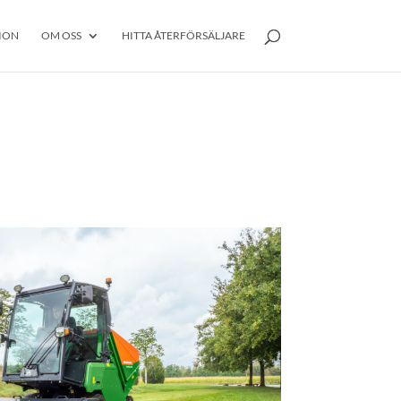
ION
OM OSS
HITTA ÅTERFÖRSÄLJARE