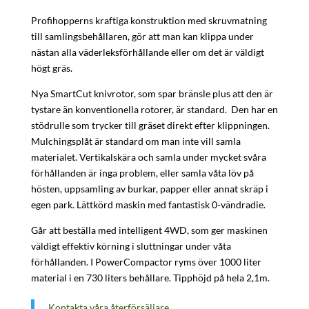
Profihopperns kraftiga konstruktion med skruvmatning
till samlingsbehållaren, gör att man kan klippa under
nästan alla väderleksförhållande eller om det är väldigt
högt gräs.
Nya SmartCut knivrotor, som spar bränsle plus att den är
tystare än konventionella rotorer, är standard. Den har en
stödrulle som trycker till gräset direkt efter klippningen.
Mulchingsplåt är standard om man inte vill samla
materialet. Vertikalskära och samla under mycket svåra
förhållanden är inga problem, eller samla våta löv på
hösten, uppsamling av burkar, papper eller annat skräp i
egen park. Lättkörd maskin med fantastisk 0-vändradie.
Går att beställa med intelligent 4WD, som ger maskinen
väldigt effektiv körning i sluttningar under våta
förhållanden. I PowerCompactor ryms över 1000 liter
material i en 730 liters behållare. Tipphöjd på hela 2,1m.
Kontakta våra återförsäljare