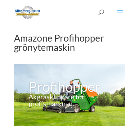
Amazone Profihopper
grönytemaskin
Profihopper
Åkgräsklippare för
proffsmarknad.