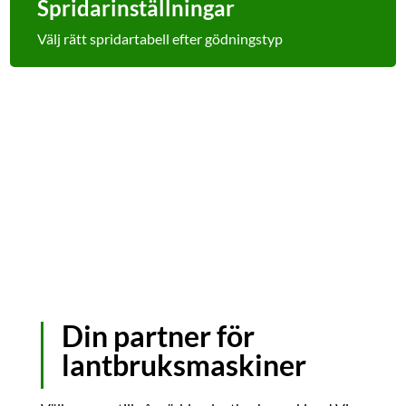
Spridarinställningar
Välj rätt spridartabell efter gödningstyp
Din partner för
lantbruksmaskiner