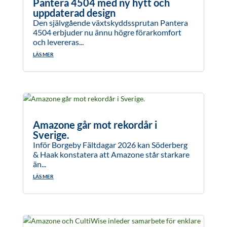
Pantera 4504 med ny hytt och
uppdaterad design
Den självgående växtskyddssprutan Pantera
4504 erbjuder nu ännu högre förarkomfort
och levereras...
LÄS MER
Amazone går mot rekordår i
Sverige.
Inför Borgeby Fältdagar 2026 kan Söderberg
& Haak konstatera att Amazone står starkare
än...
LÄS MER