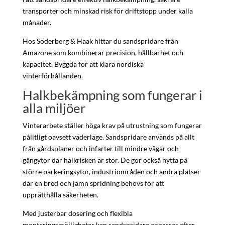
transporter och minskad risk för driftstopp under kalla
månader.
Hos Söderberg & Haak hittar du sandspridare från
Amazone som kombinerar precision, hållbarhet och
kapacitet. Byggda för att klara nordiska
vinterförhållanden.
Halkbekämpning som fungerar i
alla miljöer
Vinterarbete ställer höga krav på utrustning som fungerar
pålitligt oavsett väderläge. Sandspridare används på allt
från gårdsplaner och infarter till mindre vägar och
gångytor där halkrisken är stor. De gör också nytta på
större parkeringsytor, industriområden och andra platser
där en bred och jämn spridning behövs för att
upprätthålla säkerheten.
Med justerbar dosering och flexibla
monteringsmöjligheter kan sandspridare anpassas efter