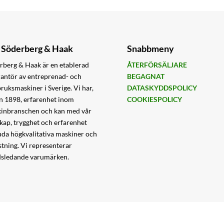
Söderberg & Haak
Snabbmeny
rberg & Haak är en etablerad
ÅTERFÖRSÄLJARE
rantör av entreprenad- och
BEGAGNAT
bruksmaskiner i Sverige. Vi har,
DATASKYDDSPOLICY
n 1898, erfarenhet inom
COOKIESPOLICY
inbranschen och kan med vår
kap, trygghet och erfarenhet
uda högkvalitativa maskiner och
stning. Vi representerar
dsledande varumärken.