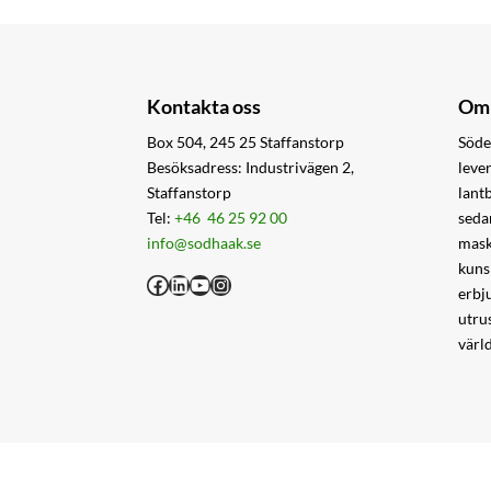
Kontakta oss
Om 
Box 504, 245 25 Staffanstorp
Söde
Besöksadress: Industrivägen 2,
leve
Staffanstorp
lant
Tel:
+46 46 25 92 00
seda
info@sodhaak.se
mask
kuns
Facebook
LinkedIn
YouTube
Instagram
erbj
utru
värl