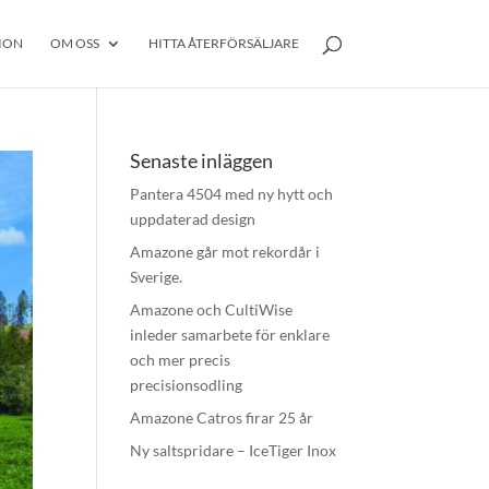
ION
OM OSS
HITTA ÅTERFÖRSÄLJARE
Senaste inläggen
Pantera 4504 med ny hytt och
uppdaterad design
Amazone går mot rekordår i
Sverige.
Amazone och CultiWise
inleder samarbete för enklare
och mer precis
precisionsodling
Amazone Catros firar 25 år
Ny saltspridare – IceTiger Inox