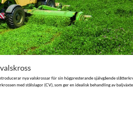
valskross
ntroducerar nya valskrossar för sin högpresterande självgående slåtterkr
rkrossen med stålslagor (CV), som ger en idealisk behandling av baljväxt