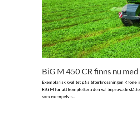
BiG M 450 CR finns nu med 
Exemplarisk kvalitet på slåtterkrossningen Krone i
BiG M för att komplettera den väl beprövade slåtte
som exempelvis...