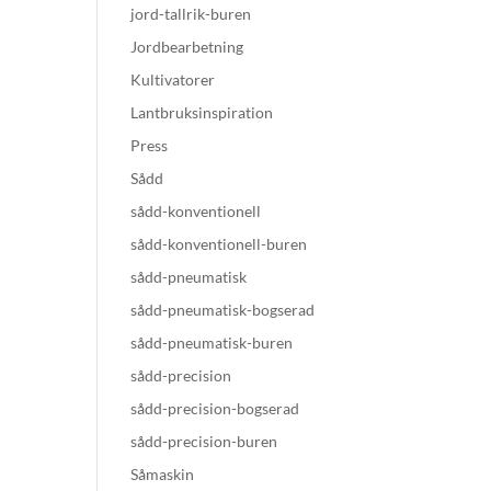
jord-tallrik-buren
Jordbearbetning
Kultivatorer
Lantbruksinspiration
Press
Sådd
sådd-konventionell
sådd-konventionell-buren
sådd-pneumatisk
sådd-pneumatisk-bogserad
sådd-pneumatisk-buren
sådd-precision
sådd-precision-bogserad
sådd-precision-buren
Såmaskin