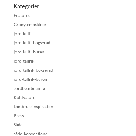
Kategorier
Featured
Grönytemaskiner
jord-kulti
jord-kulti-bogserad
jord-kulti-buren
jord-tallrik
jord-tallrik-bogserad
jord-tallrik-buren
Jordbearbetning
Kultivatorer
Lantbruksinspiration
Press
Sådd
sådd-konventionell