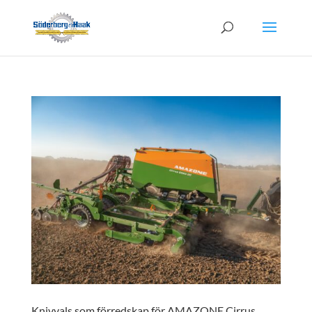
Knivvals som förredskap för AMAZONE Cirrus