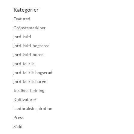
Kategorier
Featured
Grönytemaskiner
jord-kulti
jord-kulti-bogserad
jord-kulti-buren
jord-tallrik
jord-tallrik-bogserad
jord-tallrik-buren
Jordbearbetning
Kultivatorer
Lantbruksinspiration
Press
Sådd