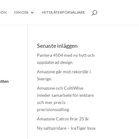
ION
OM OSS
HITTA ÅTERFÖRSÄLJARE
Senaste inläggen
Pantera 4504 med ny hytt och
uppdaterad design
Amazone går mot rekordår i
Sverige.
otten
Amazone och CultiWise
inleder samarbete för enklare
och mer precis
precisionsodling
Amazone Catros firar 25 år
Ny saltspridare – IceTiger Inox