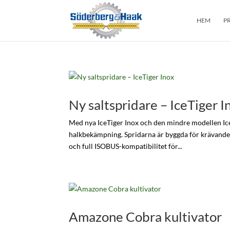
HEM
P
Ny saltspridare – IceTiger I
Med nya IceTiger Inox och den mindre modellen Ic
halkbekämpning. Spridarna är byggda för krävande
och full ISOBUS-kompatibilitet för...
Amazone Cobra kultivator