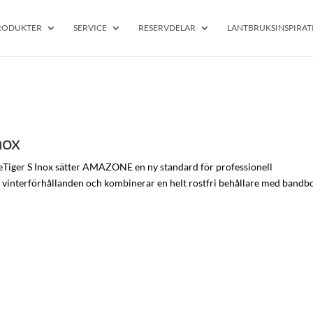
RODUKTER
SERVICE
RESERVDELAR
LANTBRUKSINSPIRAT
nox
eTiger S Inox sätter AMAZONE en ny standard för professionell
 vinterförhållanden och kombinerar en helt rostfri behållare med bandb