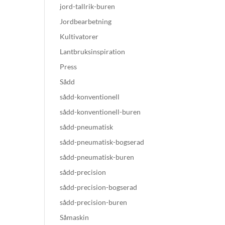
jord-tallrik-buren
Jordbearbetning
Kultivatorer
Lantbruksinspiration
Press
Sådd
sådd-konventionell
sådd-konventionell-buren
sådd-pneumatisk
sådd-pneumatisk-bogserad
sådd-pneumatisk-buren
sådd-precision
sådd-precision-bogserad
sådd-precision-buren
Såmaskin