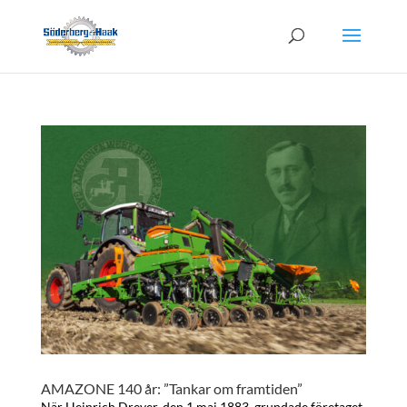
AMAZONE 140 år: ”Tankar om framtiden”
När Heinrich Dreyer, den 1 maj 1883, grundade företaget