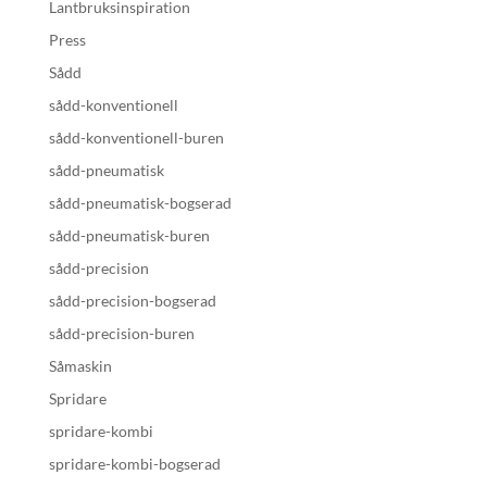
Lantbruksinspiration
Press
Sådd
sådd-konventionell
sådd-konventionell-buren
sådd-pneumatisk
sådd-pneumatisk-bogserad
sådd-pneumatisk-buren
sådd-precision
sådd-precision-bogserad
sådd-precision-buren
Såmaskin
Spridare
spridare-kombi
spridare-kombi-bogserad