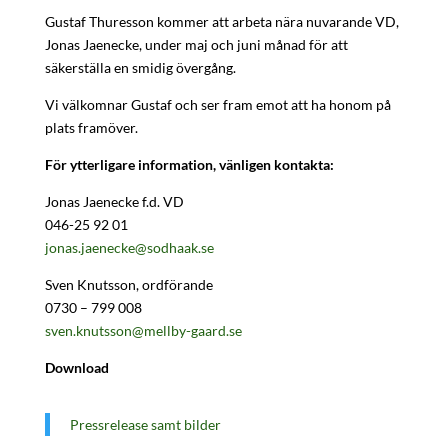
Gustaf Thuresson kommer att arbeta nära nuvarande VD,
Jonas Jaenecke, under maj och juni månad för att
säkerställa en smidig övergång.
Vi välkomnar Gustaf och ser fram emot att ha honom på
plats framöver.
För ytterligare information, vänligen kontakta:
Jonas Jaenecke f.d. VD
046-25 92 01
jonas.jaenecke@sodhaak.se
Sven Knutsson, ordförande
0730 – 799 008
sven.knutsson@mellby-gaard.se
Download
Pressrelease samt bilder