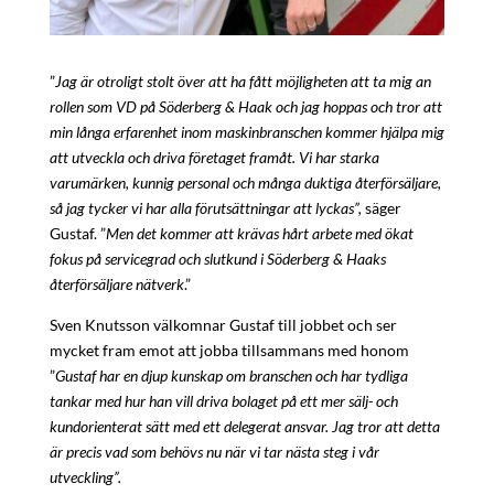
”
Jag är otroligt stolt över att ha fått möjligheten att ta mig an
rollen som VD på Söderberg & Haak och jag hoppas och tror att
min långa erfarenhet inom maskinbranschen kommer hjälpa mig
att utveckla och driva företaget framåt. Vi har starka
varumärken, kunnig personal och många duktiga återförsäljare,
så jag tycker vi har alla förutsättningar att lyckas”,
säger
Gustaf. ”
Men det kommer att krävas hårt arbete med ökat
fokus på servicegrad och slutkund i Söderberg & Haaks
återförsäljare nätverk
.”
Sven Knutsson välkomnar Gustaf till jobbet och ser
mycket fram emot att jobba tillsammans med honom
”
Gustaf har en djup kunskap om branschen och har tydliga
tankar med hur han vill driva bolaget på ett mer sälj- och
kundorienterat sätt med ett delegerat ansvar. Jag tror att detta
är precis vad som behövs nu när vi tar nästa steg i vår
utveckling”.