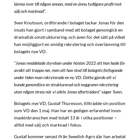
lämna över till någon annan, med en ännu tydligare profil mot
sälj och marknad
”.
Sven Knutsson, ordförande i bolaget tackar Jonas för den
insats han gjort i samband med att bolaget genomgick en
dramatisk omstrukturering, och även för det sätt på vilket
han möjliggjort en smidig rekrytering och överlämning till
bolagets nye VD.
”
Jonas meddelade styrelsen under hösten 2022 att han hade för
avsikt att trappa ner, men att han stod till bolagets förfogande
under tiden man rekryterade en ny VD. Detta gjorde att vi
kunde genomföra en strukturerad och noggrann rekrytering
utan någon stress när vi sökte Jonas efterträdare
” säger Sven.
Bolagets nye VD, Gustaf Thuresson, tillträdde sin position
som VD den 1 maj. Han har en gedigen erfarenhet inom
maskinbranschen med totalt 13 år i olika positioner –
alltid med sälj och marknad i fokus.
Gustaf kommer senast ifrån Swedish Agro där han arbetat