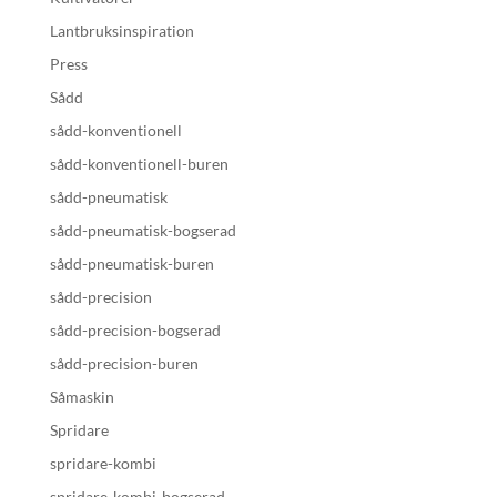
Lantbruksinspiration
Press
Sådd
sådd-konventionell
sådd-konventionell-buren
sådd-pneumatisk
sådd-pneumatisk-bogserad
sådd-pneumatisk-buren
sådd-precision
sådd-precision-bogserad
sådd-precision-buren
Såmaskin
Spridare
spridare-kombi
spridare-kombi-bogserad