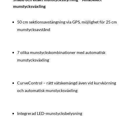
munstycksväxling
50 cm sektionsavstängning via GPS, möjlighet för 25 cm
munstycksavstånd
7 olika munstyckskombinationer med automatisk
munstycksväxling
CurveControl – rätt vätskemängd även vid kurvkörning
och automatisk munstycksväxling
Integrerad LED-munstycksbelysning