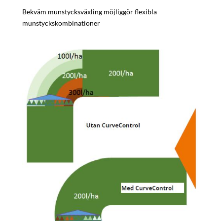
Bekväm munstycksväxling möjliggör flexibla
munstyckskombinationer