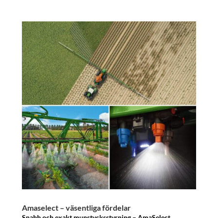
Amaselect – väsentliga fördelar
Snabb och exakt munstycksstyrning – AmaSelect