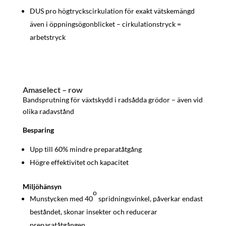
DUS pro högtryckscirkulation för exakt vätskemängd
även i öppningsögonblicket – cirkulationstryck =
arbetstryck
Amaselect – row
Bandsprutning för växtskydd i radsådda grödor – även vid
olika radavstånd
Besparing
Upp till 60% mindre preparatåtgång
Högre effektivitet och kapacitet
Miljöhänsyn
o
Munstycken med 40
spridningsvinkel, påverkar endast
beståndet, skonar insekter och reducerar
preparatåtgången