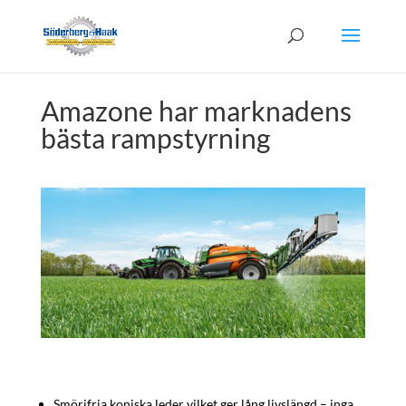
Amazone har marknadens
bästa rampstyrning
Smörjfria koniska leder vilket ger lång livslängd – inga