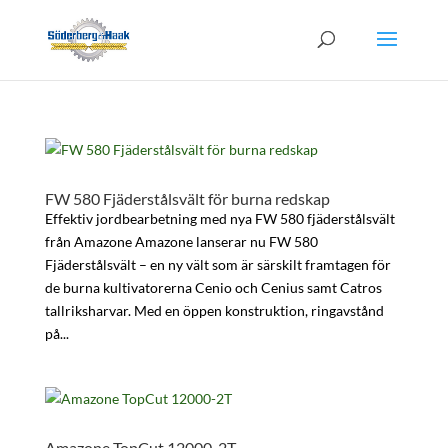
FW 580 Fjäderstålsvält för burna redskap
Effektiv jordbearbetning med nya FW 580 fjäderstålsvält
från Amazone Amazone lanserar nu FW 580
Fjäderstålsvält – en ny vält som är särskilt framtagen för
de burna kultivatorerna Cenio och Cenius samt Catros
tallriksharvar. Med en öppen konstruktion, ringavstånd
på...
Amazone TopCut 12000-2T