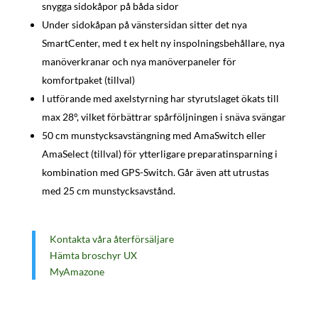
snygga sidokåpor på båda sidor
Under sidokåpan på vänstersidan sitter det nya
SmartCenter, med t ex helt ny inspolningsbehållare, nya
manöverkranar och nya manöverpaneler för
komfortpaket (tillval)
I utförande med axelstyrning har styrutslaget ökats till
max 28°, vilket förbättrar spårföljningen i snäva svängar
50 cm munstycksavstängning med AmaSwitch eller
AmaSelect (tillval) för ytterligare preparatinsparning i
kombination med GPS-Switch. Går även att utrustas
med 25 cm munstycksavstånd.
Kontakta våra återförsäljare
Hämta broschyr UX
MyAmazone