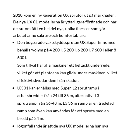
2018 kom en ny generation UX sprutor ut på marknaden.
De nya UX 01-modellerna är ytterligare förfinade och har
dessutom fått en hel del nya, unika finesser som gör
arbetet ännu säkrare och komfortablare.
Den bogserade växtskyddssprutan UX Super finns med
behållarvolym på 4 200 l, 5 200 l, 6 200 l, 7 600 l eller 8
600 l.
Som tillval har alla maskiner ett heltäckt underrede,
vilket gör att plantorna kan glida under maskinen, vilket
effektivt skyddar dem från skador.
UX 01 kan erhållas med Super-L2 sprutramp i
arbetsbredder från 24 till 36 m, alternativt L3
sprutramp från 36-48 m. L3 36 m ramp är en tredelad
ramp som även kan användas för att spruta med en
bredd på 24 m.
Iögonfallande är att de nya UX-modellerna har nya