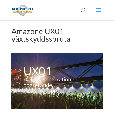
Amazone UX01
växtskyddsspruta
UX01
Den nya generationen
bogserande
växtskyddsprutor.