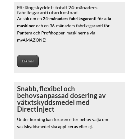
Förläng skyddet- totalt 24-månaders
fabriksgaranti utan kostnad.
Ansök om en
24-månaders fabriksgaranti för alla
maskiner
och en 36-månaders fabriksgaranti för
Pantera och Profihopper-maskinerna via
myAMAZONE!
Läs mer
Snabb, flexibel och
behovsanpassad dosering av
vätxtskyddsmedel med
DirectInject
Under körning kan föraren efter behov välja om
växtskyddsmedel ska appliceras eller ej.