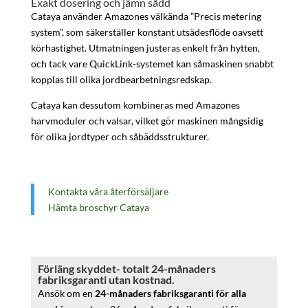
Exakt dosering och jämn sådd
Cataya använder Amazones välkända ”Precis metering
system”, som säkerställer konstant utsädesflöde oavsett
körhastighet. Utmatningen justeras enkelt från hytten,
och tack vare QuickLink-systemet kan såmaskinen snabbt
kopplas till olika jordbearbetningsredskap.
Cataya kan dessutom kombineras med Amazones
harvmoduler och valsar, vilket gör maskinen mångsidig
för olika jordtyper och såbäddsstrukturer.
Kontakta våra återförsäljare
Hämta broschyr Cataya
Förläng skyddet- totalt 24-månaders
fabriksgaranti utan kostnad.
Ansök om en
24-månaders fabriksgaranti för alla