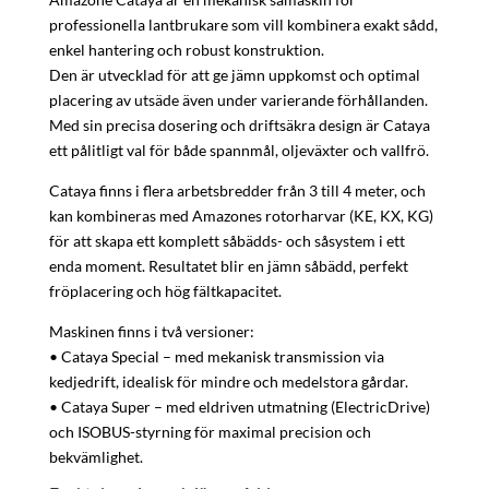
professionella lantbrukare som vill kombinera exakt sådd,
enkel hantering och robust konstruktion.
Den är utvecklad för att ge jämn uppkomst och optimal
placering av utsäde även under varierande förhållanden.
Med sin precisa dosering och driftsäkra design är Cataya
ett pålitligt val för både spannmål, oljeväxter och vallfrö.
Cataya finns i flera arbetsbredder från 3 till 4 meter, och
kan kombineras med Amazones rotorharvar (KE, KX, KG)
för att skapa ett komplett såbädds- och såsystem i ett
enda moment. Resultatet blir en jämn såbädd, perfekt
fröplacering och hög fältkapacitet.
Maskinen finns i två versioner:
• Cataya Special – med mekanisk transmission via
kedjedrift, idealisk för mindre och medelstora gårdar.
• Cataya Super – med eldriven utmatning (ElectricDrive)
och ISOBUS-styrning för maximal precision och
bekvämlighet.