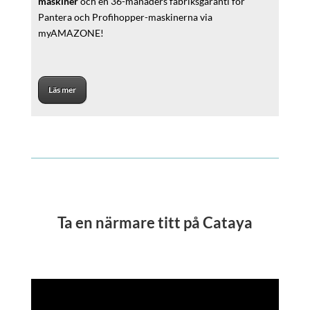
maskiner
och en 36-månaders fabriksgaranti för
Pantera och Profihopper-maskinerna via
myAMAZONE!
Läs mer
Ta en närmare titt på Cataya