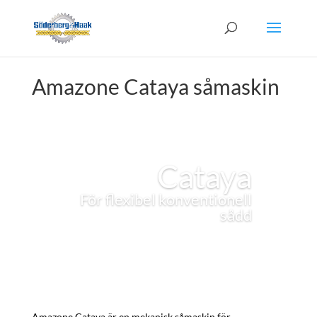
Amazone Cataya såmaskin
Cataya
För flexibel konventionell
sådd
Amazone Cataya är en mekanisk såmaskin för