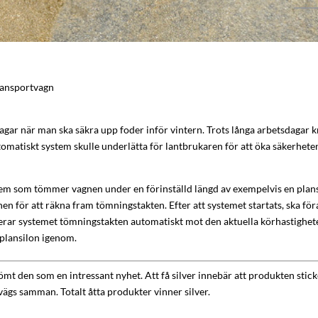
ansportvagn
agar när man ska säkra upp foder inför vintern. Trots långa arbetsdagar k
h automatiskt system skulle underlätta för lantbrukaren för att öka säkerhe
em som tömmer vagnen under en förinställd längd av exempelvis en plansil
 för att räkna fram tömningstakten. Efter att systemet startats, ska för
sterar systemet tömningstakten automatiskt mot den aktuella körhastighet
 plansilon igenom.
edömt den som en intressant nyhet. Att få silver innebär att produkten st
 vägs samman. Totalt åtta produkter vinner silver.