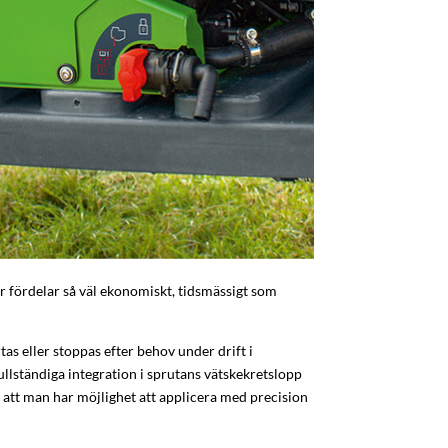
 fördelar så väl ekonomiskt, tidsmässigt som
as eller stoppas efter behov under drift i
llständiga integration i sprutans vätskekretslopp
 att man har möjlighet att applicera med precision