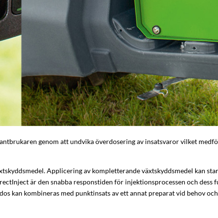
ntbrukaren genom att undvika överdosering av insatsvaror vilket medför
 växtskyddsmedel. Applicering av kompletterande växtskyddsmedel kan start
ctInject är den snabba responstiden för injektionsprocessen och dess fu
ddos kan kombineras med punktinsats av ett annat preparat vid behov och