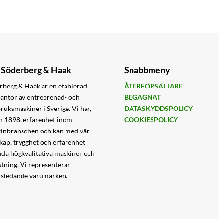
Söderberg & Haak
Snabbmeny
rberg & Haak är en etablerad
ÅTERFÖRSÄLJARE
rantör av entreprenad- och
BEGAGNAT
bruksmaskiner i Sverige. Vi har,
DATASKYDDSPOLICY
n 1898, erfarenhet inom
COOKIESPOLICY
inbranschen och kan med vår
kap, trygghet och erfarenhet
uda högkvalitativa maskiner och
stning. Vi representerar
dsledande varumärken.