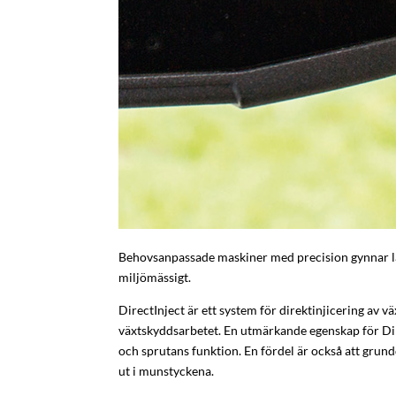
Behovsanpassade maskiner med precision gynnar la
miljömässigt.
DirectInject är ett system för direktinjicering av
växtskyddsarbetet. En utmärkande egenskap för Dire
och sprutans funktion. En fördel är också att grun
ut i munstyckena.