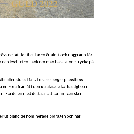
rävs det att lantbrukaren är alert och noggrann för
ten och kvaliteten. Tänk om man bara kunde trycka på
o eller stuka i fält. Föraren anger plansilons
aren köra framåt i den uträknade körhastigheten.
en. Fördelen med detta är att tömningen sker
icker ut bland de nominerade bidragen och har