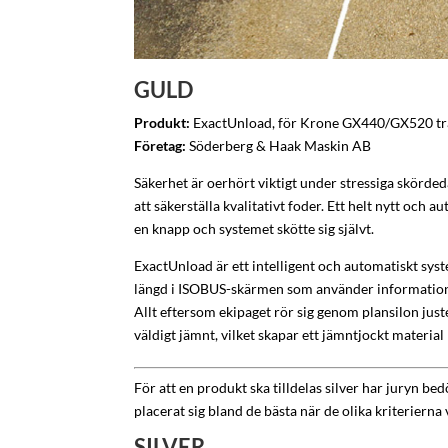
GULD
Produkt:
ExactUnload, för Krone GX440/GX520 tr
Företag:
Söderberg & Haak Maskin AB
Säkerhet är oerhört viktigt under stressiga skörded
att säkerställa kvalitativt foder. Ett helt nytt oc
en knapp och systemet skötte sig självt.
ExactUnload är ett intelligent och automatiskt syst
längd i ISOBUS-skärmen som använder informationen
Allt eftersom ekipaget rör sig genom plansilon ju
väldigt jämnt, vilket skapar ett jämntjockt material
För att en produkt ska tilldelas silver har juryn b
placerat sig bland de bästa när de olika kriterierna
SILVER