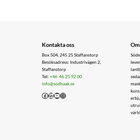
Kontakta oss
Om 
Box 504, 245 25 Staffanstorp
Söde
Besöksadress: Industrivägen 2,
leve
Staffanstorp
lant
Tel:
+46 46 25 92 00
seda
info@sodhaak.se
mask
kuns
Facebook
LinkedIn
YouTube
Instagram
erbj
utru
värl