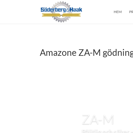
HEM
P
Amazone ZA-M gödning
ZA-M
Pålitlig och säker 