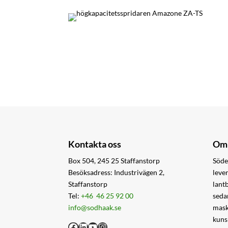
Kontakta oss
Om 
Box 504, 245 25 Staffanstorp
Söde
Besöksadress: Industrivägen 2,
leve
Staffanstorp
lant
Tel:
+46 46 25 92 00
seda
info@sodhaak.se
mask
kuns
Facebook
LinkedIn
YouTube
Instagram