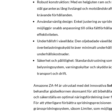
Robust konstruktion: Med en helgjuten ram och sp
stål garanteras lång livslängd och motståndskra
krävande förhållanden.
Användarvänlig design: Enkel justering av spri
möjliggör snabb anpassning till olika fältförhålla
effektiviteten.
Underhållsfri växellåda: Den oljebadade växellå
överbelastningsskydd kräver minimalt underhåll,
underhållskostnader.
Säkerhet och pålitlighet: Standardutrustning so
belysningssystem, varningsskyltar och skyddsräc
transport och drift.
Amazone ZA-M är utrustad med det innovativa
Sof
behandlar gödselkornen skonsamt för att bibehåll
och säkerställa en optimal näringsfördelning över f
För att ytterligare förbättra spridningsprecisione
gränsspridningssystem, såsom Limiter, som möjligg