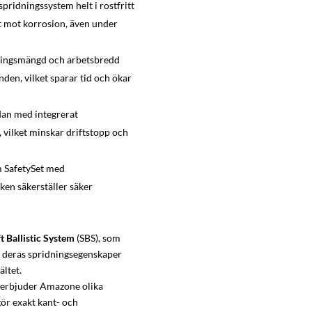
ridningssystem helt i rostfritt
ft mot korrosion, även under
dningsmängd och arbetsbredd
nden, vilket sparar tid och ökar
dan med integrerat
 vilket minskar driftstopp och
m SafetySet med
ken säkerställer säker
t Ballistic System
(SBS), som
a deras spridningsegenskaper
ältet.
n erbjuder Amazone olika
ör exakt kant- och