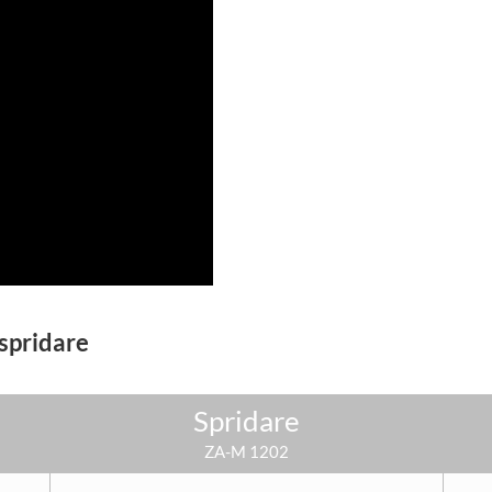
spridare
Spridare
ZA-M 1202