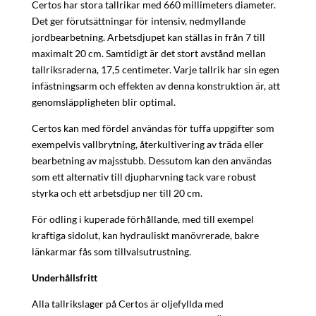
Certos har stora tallrikar med 660 millimeters diameter.
Det ger förutsättningar för intensiv, nedmyllande
jordbearbetning. Arbetsdjupet kan ställas in från 7 till
maximalt 20 cm. Samtidigt är det stort avstånd mellan
tallriksraderna, 17,5 centimeter. Varje tallrik har sin egen
infästningsarm och effekten av denna konstruktion är, att
genomsläppligheten blir optimal.
Certos kan med fördel användas för tuffa uppgifter som
exempelvis vallbrytning, återkultivering av träda eller
bearbetning av majsstubb. Dessutom kan den användas
som ett alternativ till djupharvning tack vare robust
styrka och ett arbetsdjup ner till 20 cm.
För odling i kuperade förhållande, med till exempel
kraftiga sidolut, kan hydrauliskt manövrerade, bakre
länkarmar fås som tillvalsutrustning.
Underhållsfritt
Alla tallrikslager på Certos är oljefyllda med