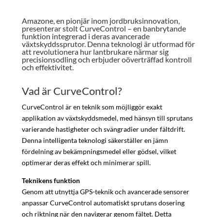
Amazone, en pionjär inom jordbruksinnovation,
presenterar stolt CurveControl – en banbrytande
funktion integrerad i deras avancerade
växtskyddssprutor. Denna teknologi är utformad för
att revolutionera hur lantbrukare närmar sig
precisionsodling och erbjuder oöverträffad kontroll
och effektivitet.
Vad är CurveControl?
CurveControl är en teknik som möjliggör exakt
applikation av växtskyddsmedel, med hänsyn till sprutans
varierande hastigheter och svängradier under fältdrift.
Denna intelligenta teknologi säkerställer en jämn
fördelning av bekämpningsmedel eller gödsel, vilket
optimerar deras effekt och minimerar spill.
Teknikens funktion
Genom att utnyttja GPS-teknik och avancerade sensorer
anpassar CurveControl automatiskt sprutans dosering
och riktning när den navigerar genom fältet. Detta