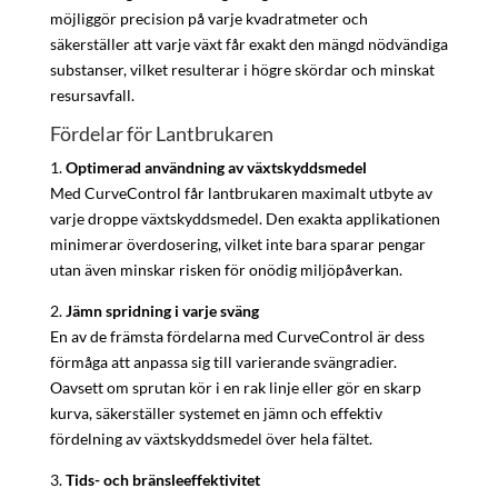
möjliggör precision på varje kvadratmeter och
säkerställer att varje växt får exakt den mängd nödvändiga
substanser, vilket resulterar i högre skördar och minskat
resursavfall.
Fördelar för Lantbrukaren
1.
Optimerad användning av växtskyddsmedel
Med CurveControl får lantbrukaren maximalt utbyte av
varje droppe växtskyddsmedel. Den exakta applikationen
minimerar överdosering, vilket inte bara sparar pengar
utan även minskar risken för onödig miljöpåverkan.
2.
Jämn spridning i varje sväng
En av de främsta fördelarna med CurveControl är dess
förmåga att anpassa sig till varierande svängradier.
Oavsett om sprutan kör i en rak linje eller gör en skarp
kurva, säkerställer systemet en jämn och effektiv
fördelning av växtskyddsmedel över hela fältet.
3.
Tids- och bränsleeffektivitet