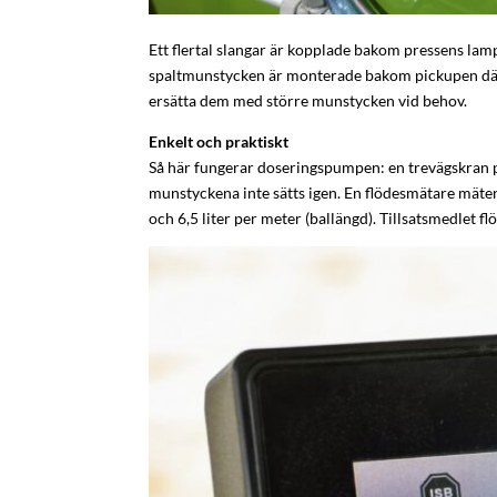
Ett flertal slangar är kopplade bakom pressens lamp
spaltmunstycken är monterade bakom pickupen där d
ersätta dem med större munstycken vid behov.
Enkelt och praktiskt
Så här fungerar doseringspumpen: en trevägskran på 
munstyckena inte sätts igen. En flödesmätare mäter
och 6,5 liter per meter (ballängd). Tillsatsmedlet fl