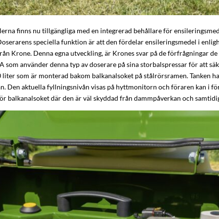
rna finns nu tillgängliga med en integrerad behållare för ensileringsme
erarens speciella funktion är att den fördelar ensileringsmedel i enlig
 från Krone. Denna egna utveckling, är Krones svar på de förfrågningar de
A som använder denna typ av doserare på sina storbalspressar för att säkers
0 liter som är monterad bakom balkanalsoket på stålrörsramen. Tanken har 
n. Den aktuella fyllningsnivån visas på hyttmonitorn och föraren kan i förv
ör balkanalsoket där den är väl skyddad från dammpåverkan och samtidigt 