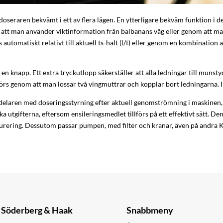
doseraren bekvämt i ett av flera lägen. En ytterligare bekväm funktion i de
 att man använder viktinformation från balbanans våg eller genom att ma
yrs automatiskt relativt till aktuell ts-halt (l/t) eller genom en kombination 
 knapp. Ett extra tryckutlopp säkerställer att alla ledningar till munsty
örs genom att man lossar två vingmuttrar och kopplar bort ledningarna. 
delaren med doseringsstyrning efter aktuell genomströmning i maskinen, 
a utgifterna, eftersom ensileringsmedlet tillförs på ett effektivt sätt. D
urering. Dessutom passar pumpen, med filter och kranar, även på andra 
Söderberg & Haak
Snabbmeny