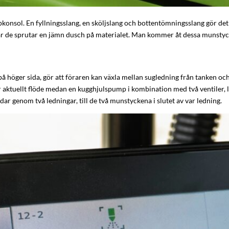
konsol. En fyllningsslang, en sköljslang och bottentömningsslang gör det 
e sprutar en jämn dusch på materialet. Man kommer åt dessa munstycken u
höger sida, gör att föraren kan växla mellan sugledning från tanken och sk
 aktuellt flöde medan en kugghjulspump i kombination med två ventiler, lå
ödar genom två ledningar, till de två munstyckena i slutet av var ledning.