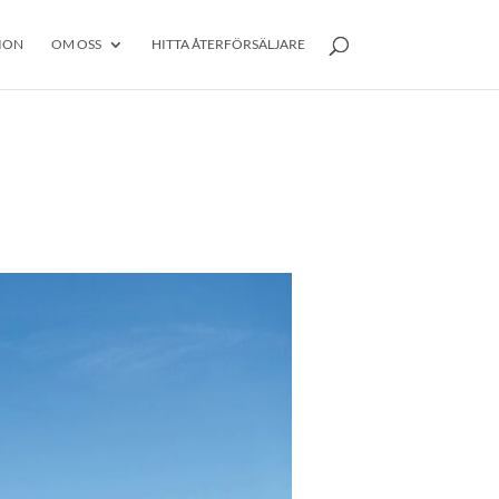
ION
OM OSS
HITTA ÅTERFÖRSÄLJARE